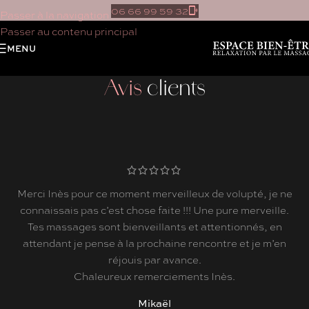
06 66 99 59 32
Passer à la navigation
Passer au contenu principal
MENU
Avis
clients
nt merveilleux de volupté, je ne
Un institut de massage chic
ose faite !!! Une pure merveille.
chacun peut y trouver
nveillants et attentionnés, en
personnellement ravi de ce
 prochaine rencontre et je m’en
cette merveille
is par avance.
Oli
remerciements Inès.
Mikaël