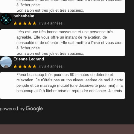
à lâcher prise.
Son salon est très joli et très spacieux,
hohenheim
★★★★★
il y a 4 années
Inès est une très bonne masseuse et une personne très
agréable. Elle vous offre un instant de relaxation, de
sensualité et de détente. Elle sait mettre à l'aise et vous aide
à lâcher prise.
Son salon est très joli et très spacieux,
Etienne Legrand
★★★★★
il y a 4 années
Merci beaucoup Inès pour ces 90 minutes de détente et
relaxation. Je n’étais pas au top niveau estime de moi à cette
période et ce massage mutuel (une découverte pour moi) m’a
beaucoup aidé à lâcher prise et reprendre confiance. Je crois