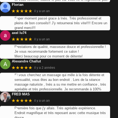
Florian
★★★★★
il y a un an
Super moment passé grace à Inès. Très professionnel et
pleins de bon conseils!! J'y retournerai très vite!!!! Encore un
grand merci!!!
axel lu74
★★★★★
il y a un an
Prestations de qualité, masseuse douce et professionnelle !
Je vous recommande fortement ce salon !
Merci beaucoup pour ce moment de détente!
Alexandre Challut
★★★★★
il y a 2 années
Si.vous cherchez un massage qui mêle à la fois détente et
sensualité, vous êtes au bon endroit . Lors de la séance
massage naturiste , Inès a su me mettre en confiance , très
agréable et très professionnelle. Je recommande à 100%
FRED MAS
★★★★★
il y a un an
Première fois que j'y allais. Très agréable expérience.
Endroit magnifique et très reposant avec cette musique très
douce.