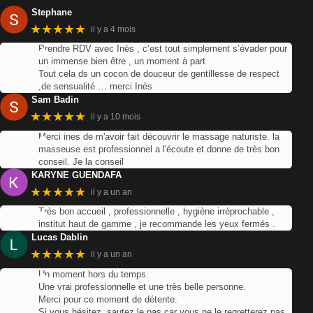
Stephane
★★★★★
il y a 4 mois
Prendre RDV avec Inès , c’est tout simplement s’évader pour
un immense bien être , un moment à part
Tout cela ds un cocon de douceur de gentillesse de respect
,de sensualité … merci Inès
Sam Badin
★★★★★
il y a 10 mois
Merci ines de m'avoir fait découvrir le massage naturiste. la
masseuse est professionnel a l'écoute et donne de très bon
conseil. Je la conseil
KARYNE GUENDAFA
★★★★★
il y a un an
Très bon accueil , professionnelle , hygiène irréprochable ,
institut haut de gamme , je recommande les yeux fermés .
Lucas Dablin
★★★★★
il y a un an
Un moment hors du temps.
Une vrai professionnelle et une très belle personne.
Merci pour ce moment de détente.
Si vous hésitez, sautez le pas car vous ne le regretterez pas.