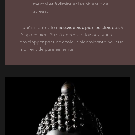
mental et à diminuer les niveaux de
stress.
massage aux pierres chaudes
Expérimentez le
à
l’espace bien-être à annecy et laissez-vous
envelopper par une chaleur bienfaisante pour un
moment de pure sérénité.