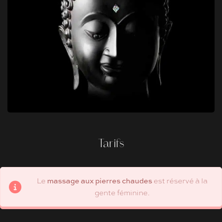
Tarifs
massage aux pierres chaudes
Le
est réservé à la
gente féminine.