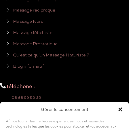
Massage réciproque
Massage Nuru
Massage fétichiste
Massage Prostatique
Qu’est ce qu’un Massage Naturiste ?
Blog informatif
Téléphone :
06 66 99 59 32
Gérer le consentement
Prise de rdv uniquement par téléphone
ou depuis la page
Prise de rdv
Afin de fournir les meilleures expériences, nous utilisons des
technologies telles que les cookies pour stocker et/ou accéder aux
[njwa_button id="8983"]